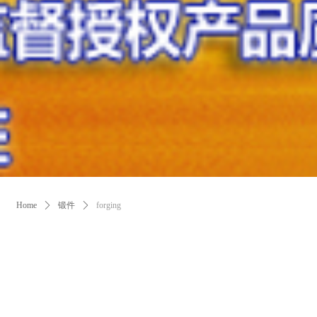
Home
ꄲ
锻件
ꄲ
forging